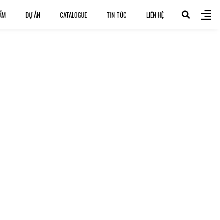
ẨM
DỰ ÁN
CATALOGUE
TIN TỨC
LIÊN HỆ