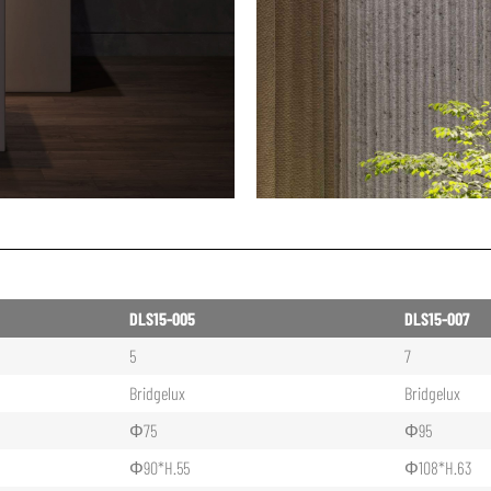
DLS15-005
DLS15-007
5
7
Bridgelux
Bridgelux
Φ75
Φ95
Φ90*H.55
Φ108*H.63