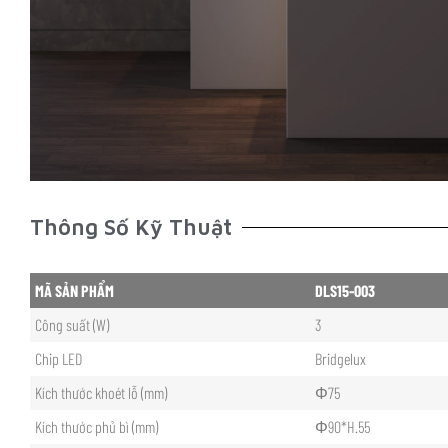
Thông Số Kỹ Thuật
MÃ SẢN PHẨM
DLS15-003
Công suất (W)
3
Chip LED
Bridgelux
Kích thước khoét lỗ (mm)
Φ75
Kích thước phủ bì (mm)
Φ90*H.55