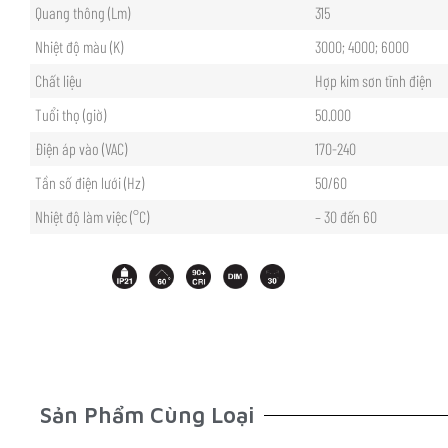
Quang thông (Lm)
315
Nhiệt độ màu (K)
3000; 4000; 6000
Chất liệu
Hợp kim sơn tĩnh điện
Tuổi thọ (giờ)
50.000
Điện áp vào (VAC)
170-240
Tần số điện lưới (Hz)
50/60
Nhiệt độ làm việc (°C)
– 30 đến 60
Sản Phẩm Cùng Loại