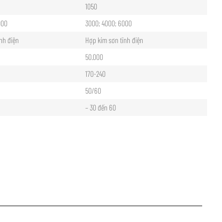
1050
000
3000; 4000; 6000
nh điện
Hợp kim sơn tĩnh điện
50.000
170-240
50/60
– 30 đến 60