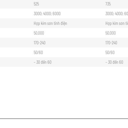
525
735
3000; 4000; 6000
3000; 4000; 6
Hợp kim sơn tĩnh điện
Hợp kim sơn tĩ
50.000
50.000
170-240
170-240
50/60
50/60
– 30 đến 60
– 30 đến 60