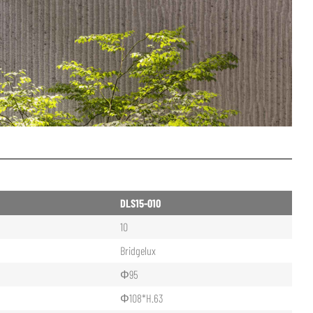
DLS15-010
10
Bridgelux
Φ95
Φ108*H.63