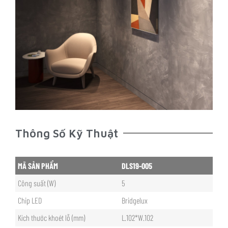
Thông Số Kỹ Thuật
MÃ SẢN PHẨM
DLS19-005
Công suất (W)
5
Chip LED
Bridgelux
Kích thước khoét lỗ (mm)
L.102*W.102