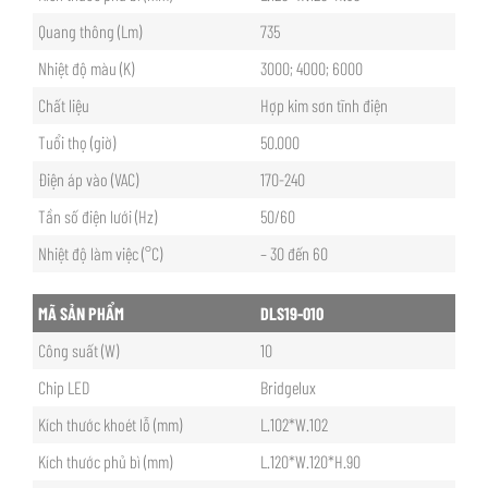
Quang thông (Lm)
735
Nhiệt độ màu (K)
3000; 4000; 6000
Chất liệu
Hợp kim sơn tĩnh điện
Tuổi thọ (giờ)
50.000
Điện áp vào (VAC)
170-240
Tần số điện lưới (Hz)
50/60
Nhiệt độ làm việc (°C)
– 30 đến 60
MÃ SẢN PHẨM
DLS19-010
Công suất (W)
10
Chip LED
Bridgelux
Kích thước khoét lỗ (mm)
L.102*W.102
Kích thước phủ bì (mm)
L.120*W.120*H.90