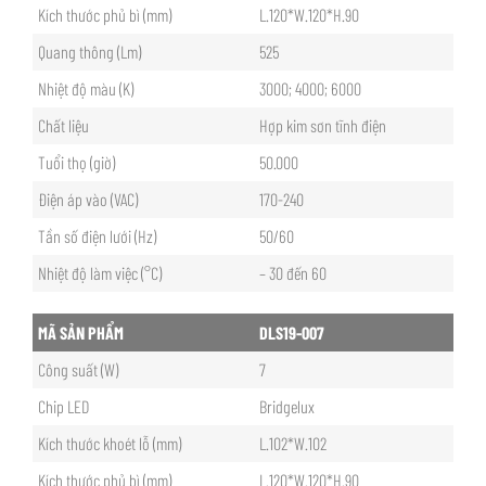
Kích thước phủ bì (mm)
L.120*W.120*H.90
Quang thông (Lm)
525
Nhiệt độ màu (K)
3000; 4000; 6000
Chất liệu
Hợp kim sơn tĩnh điện
Tuổi thọ (giờ)
50.000
Điện áp vào (VAC)
170-240
Tần số điện lưới (Hz)
50/60
Nhiệt độ làm việc (°C)
– 30 đến 60
MÃ SẢN PHẨM
DLS19-007
Công suất (W)
7
Chip LED
Bridgelux
Kích thước khoét lỗ (mm)
L.102*W.102
Kích thước phủ bì (mm)
L.120*W.120*H.90