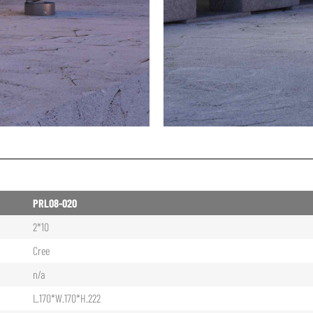
PRL08-020
2*10
Cree
n/a
L.170*W.170*H.222