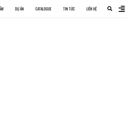
ẨM
DỰ ÁN
CATALOGUE
TIN TỨC
LIÊN HỆ