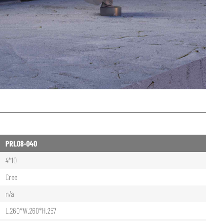
PRL08-040
4*10
Cree
n/a
L.260*W.260*H.257