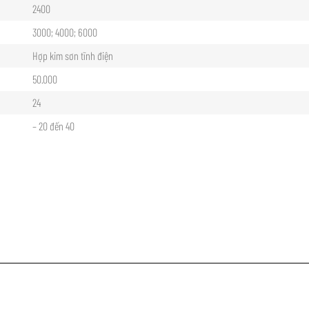
2400
3000; 4000; 6000
Hợp kim sơn tĩnh điện
50.000
24
– 20 đến 40