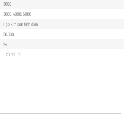
3600
3000; 4000; 6000
Hợp kim sơn tĩnh điện
50.000
24
– 20 đến 40