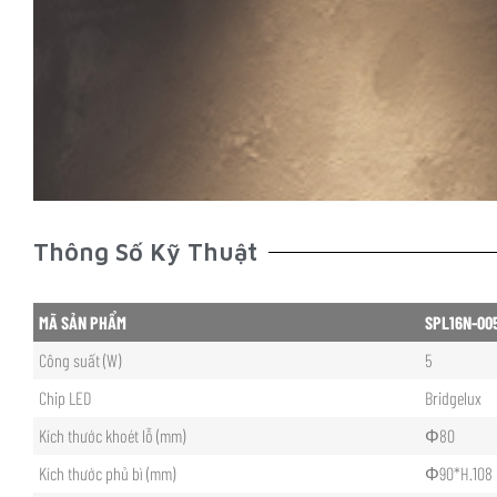
Thông Số Kỹ Thuật
MÃ SẢN PHẨM
SPL16N-00
Công suất (W)
5
Chip LED
Bridgelux
Kích thước khoét lỗ (mm)
Φ80
Kích thước phủ bì (mm)
Φ90*H.108