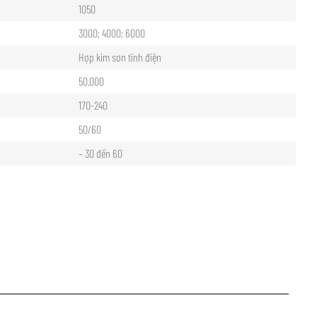
1050
3000; 4000; 6000
Hợp kim sơn tĩnh điện
50.000
170-240
50/60
– 30 đến 60