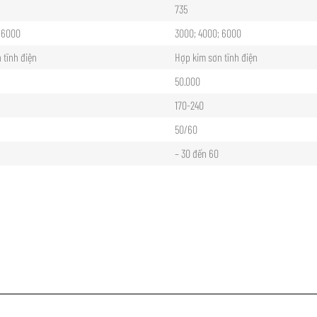
735
 6000
3000; 4000; 6000
 tĩnh điện
Hợp kim sơn tĩnh điện
50.000
170-240
50/60
– 30 đến 60