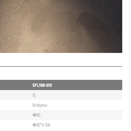
SPL16N-010
10
Bridgelux
Φ80
Φ90*H.108