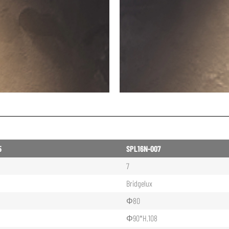
5
SPL16N-007
7
Bridgelux
Φ80
Φ90*H.108