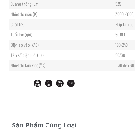
Quang thông (Lm)
525
Nhiệt độ màu (K)
3000; 4000;
Chất liệu
Hợp kim sơn
Tuổi thọ (giờ)
50.000
Điện áp vào (VAC)
170-240
Tần số điện lưới (Hz)
50/60
Nhiệt độ làm việc (°C)
– 30 đến 60
Sản Phẩm Cùng Loại