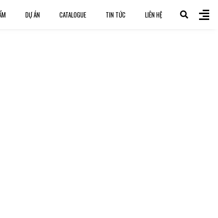
ẨM
DỰ ÁN
CATALOGUE
TIN TỨC
LIÊN HỆ