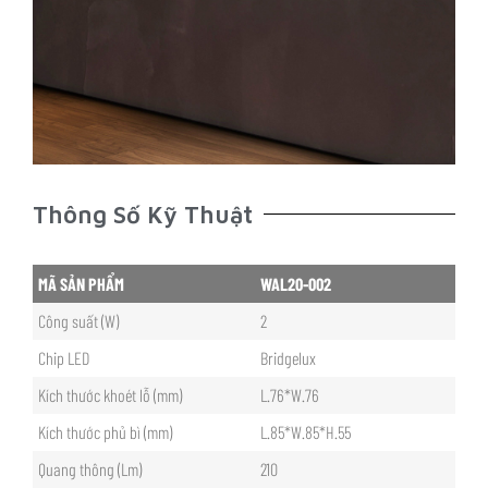
Thông Số Kỹ Thuật
MÃ SẢN PHẨM
WAL20-002
Công suất (W)
2
Chip LED
Bridgelux
Kích thước khoét lỗ (mm)
L.76*W.76
Kích thước phủ bì (mm)
L.85*W.85*H.55
Quang thông (Lm)
210