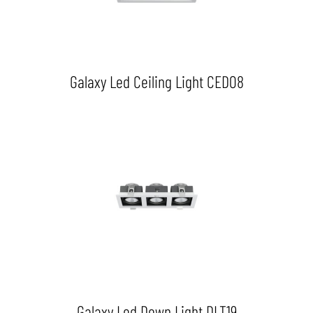
Galaxy Led Ceiling Light CED08
Galaxy Led Down Light DLT19