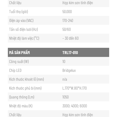
Chất liệu
Hợp kim sơn tĩnh điện
Tuổi thọ (giờ)
50.000
Điện áp vào (VAC)
170-240
Tần số điện lưới (Hz)
50/60
Nhiệt độ làm việc (°C)
– 30 đến 60
MÃ SẢN PHẨM
TRL17-010
Công suất (W)
10
Chip LED
Bridgelux
Kích thước khoét lỗ (mm)
n/a
Kích thước phủ bì (mm)
L.170*W.80*H.170
Quang thông (Lm)
1050
Nhiệt độ màu (K)
3000; 4000; 6000
Chất liệu
Hợp kim sơn tĩnh điện