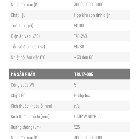
Nhiệt độ màu (K)
3000; 4000; 6000
Chất liệu
Hợp kim sơn tĩnh điện
Tuổi thọ (giờ)
50.000
Điện áp vào (VAC)
170-240
Tần số điện lưới (Hz)
50/60
Nhiệt độ làm việc (°C)
– 30 đến 60
MÃ SẢN PHẨM
TRL17-005
Công suất (W)
5
Chip LED
Bridgelux
Kích thước khoét lỗ (mm)
n/a
Kích thước phủ bì (mm)
L.135*W.60*H.135
Quang thông (Lm)
525
Nhiệt độ màu (K)
3000; 4000; 6000