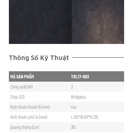
Thông Số Kỹ Thuật
MÃ SẢN PHẨM
TRL17-003
Công suất (W)
3
Chip LED
Bridgelux
Kích thước khoét lỗ (mm)
n/a
Kích thước phủ bì (mm)
L.135*W.60*H.135
Quang thông (Lm)
315