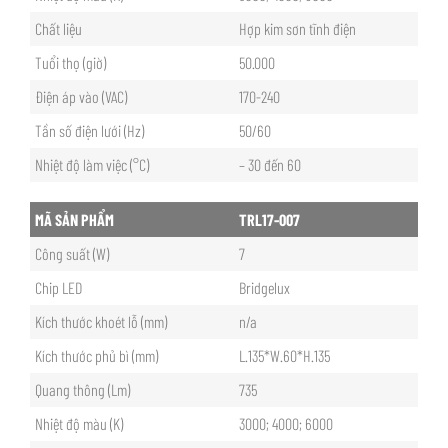
Chất liệu
Hợp kim sơn tĩnh điện
Tuổi thọ (giờ)
50.000
Điện áp vào (VAC)
170-240
Tần số điện lưới (Hz)
50/60
Nhiệt độ làm việc (°C)
– 30 đến 60
MÃ SẢN PHẨM
TRL17-007
Công suất (W)
7
Chip LED
Bridgelux
Kích thước khoét lỗ (mm)
n/a
Kích thước phủ bì (mm)
L.135*W.60*H.135
Quang thông (Lm)
735
Nhiệt độ màu (K)
3000; 4000; 6000