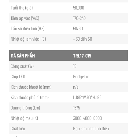
Tuổi thọ (giờ)
50.000
Điện áp vào (VAC)
170-240
Tần số điện lưới (Hz)
50/60
Nhiệt độ làm việc (°C)
– 30 đến 60
MÃ SẢN PHẨM
TRL17-015
Công suất (W)
15
Chip LED
Bridgelux
Kích thước khoét lỗ (mm)
n/a
Kích thước phủ bì (mm)
L.185*W.90*H.185
Quang thông (Lm)
1575
Nhiệt độ màu (K)
3000; 4000; 6000
Chất liệu
Hợp kim sơn tĩnh điện