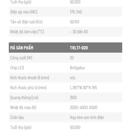
Tuổi thọ (giờ)
50.000
Điện áp vào (VAC)
170-240
Tần số điện lưới (Hz)
50/60
Nhiệt độ làm việc (°C)
– 30 đến 60
MÃ SẢN PHẨM
TRL17-020
Công suất (W)
20
Chip LED
Bridgelux
Kích thước khoét lỗ (mm)
n/a
Kích thước phủ bì (mm)
L.185*W.90*H.185
Quang thông (Lm)
2100
Nhiệt độ màu (K)
3000; 4000; 6000
Chất liệu
Hợp kim sơn tĩnh điện
Tuổi thọ (giờ)
50.000