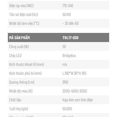
Điện áp vào (VAC)
170-240
Tần số điện lưới (Hz)
50/60
Nhiệt độ làm việc (°C)
– 30 đến 60
MÃ SẢN PHẨM
TRL17-030
Công suất (W)
30
Chip LED
Bridgelux
Kích thước khoét lỗ (mm)
n/a
Kích thước phủ bì (mm)
L.190*W.95*H.185
Quang thông (Lm)
3150
Nhiệt độ màu (K)
3000; 4000; 6000
Chất liệu
Hợp kim sơn tĩnh điện
Tuổi thọ (giờ)
50.000