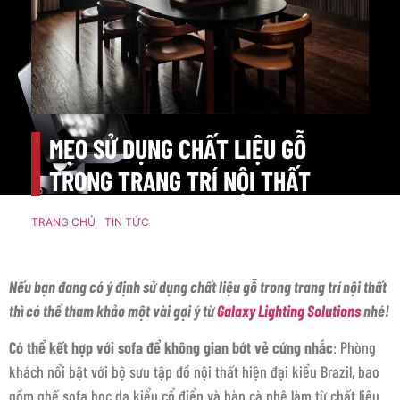
MẸO SỬ DỤNG CHẤT LIỆU GỖ
TRONG TRANG TRÍ NỘI THẤT
TRANG CHỦ
/
TIN TỨC
/ MẸO SỬ DỤNG CHẤT LIỆU GỖ TRONG
TRANG TRÍ NỘI THẤT
Nếu bạn đang có ý định sử dụng chất liệu gỗ trong trang trí nội thất
thì có thể tham khảo một vài gợi ý từ
Galaxy Lighting Solutions
nhé!
Có thể kết hợp với sofa để không gian bớt vẻ cứng nhắc
: Phòng
khách nổi bật với bộ sưu tập đồ nội thất hiện đại kiểu Brazil, bao
gồm ghế sofa bọc da kiểu cổ điển và bàn cà phê làm từ chất liệu