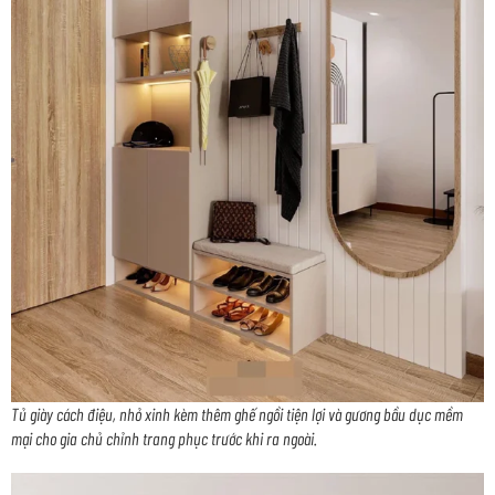
Tủ giày cách điệu, nhỏ xinh kèm thêm ghế ngồi tiện lợi và gương bầu dục mềm
mại cho gia chủ chỉnh trang phục trước khi ra ngoài.