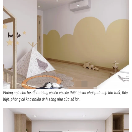
Phòng ngủ cho bé dễ thương, có lều và các thiết bị vui chơi phù hợp lứa tuổi. Đặc
biệt, phòng có khá nhiều ánh sáng nhờ cửa sổ lớn.