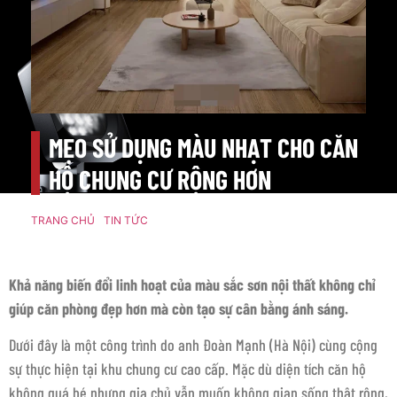
MẸO SỬ DỤNG MÀU NHẠT CHO CĂN
HỘ CHUNG CƯ RỘNG HƠN
TRANG CHỦ
/
TIN TỨC
/ MẸO SỬ DỤNG MÀU NHẠT CHO CĂN HỘ
CHUNG CƯ RỘNG HƠN
Khả năng biến đổi linh hoạt của màu sắc sơn nội thất không chỉ
giúp căn phòng đẹp hơn mà còn tạo sự cân bằng ánh sáng.
Dưới đây là một công trình do anh Đoàn Mạnh (Hà Nội) cùng cộng
sự thực hiện tại khu chung cư cao cấp. Mặc dù diện tích căn hộ
không quá bé nhưng gia chủ vẫn muốn không gian sống thật rộng,