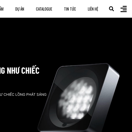
ẨM
DỰ ÁN
CATALOGUE
TIN TỨC
LIÊN HỆ
NG NHƯ CHIẾC
HƯ CHIẾC LỒNG PHÁT SÁNG