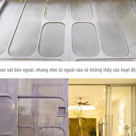
quan sát bên ngoài, nhưng nhìn từ ngoài vào sẽ không thấy các hoạt đ