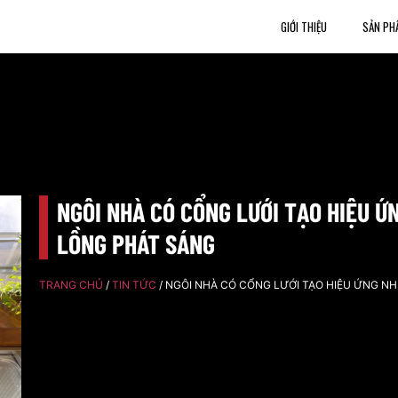
GIỚI THIỆU
SẢN PH
NGÔI NHÀ CÓ CỔNG LƯỚI TẠO HIỆU Ứ
LỒNG PHÁT SÁNG
TRANG CHỦ
/
TIN TỨC
/ NGÔI NHÀ CÓ CỔNG LƯỚI TẠO HIỆU ỨNG N