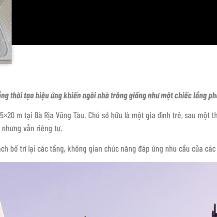
ồng thời tạo hiệu ứng khiến ngôi nhà trông giống như một chiếc lồng p
 5×20 m tại Bà Rịa Vũng Tàu. Chủ sở hữu là một gia đình trẻ, sau một 
 nhưng vẫn riêng tư.
ách bố trí lại các tầng, không gian chức năng đáp ứng nhu cầu của các 