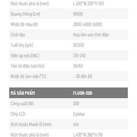
Kích thước phủ bì (mm)
L.420*W.320*H.100
Quang thông (Lm)
18000
Nhiệt độ màu (K)
3000; 4000; 6000
Chất liệu
Hợp kim sơn tĩnh điện
Tuổi thọ (giờ)
50.000
Điện áp vào (VAC)
170-240
Tần số điện lưới (Hz)
50/60
Nhiệt độ làm việc (°C)
– 30 đến 60
MÃ SẢN PHẨM
FLO09-300
Công suất (W)
300
Chip LED
Epistar
Kích thước khoét lỗ (mm)
n/a
Kích thước phủ bì (mm)
L.435*W.395*H.110