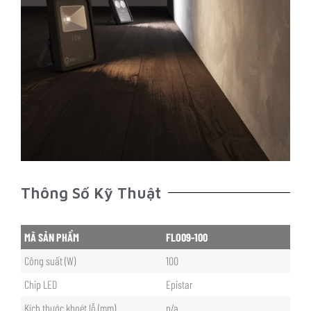
Thông Số Kỹ Thuật
MÃ SẢN PHẨM
FLO09-100
Công suất (W)
100
Chip LED
Epistar
Kích thước khoét lỗ (mm)
n/a