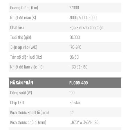
Quang thông (Lm)
27000
Nhiệt độ màu (K)
3000; 4000; 6000
Chất liệu
Hợp kim sơn tĩnh điện
Tuổi thọ (giờ)
50.000
Điện áp vào (VAC)
170-240
Tần số điện lưới (Hz)
50/60
Nhiệt độ làm việc (°C)
– 30 đến 60
MÃ SẢN PHẨM
FLO09-400
Công suất (W)
100
Chip LED
Epistar
Kích thước khoét lỗ (mm)
n/a
Kích thước phủ bì (mm)
L.670*W.345*H.190