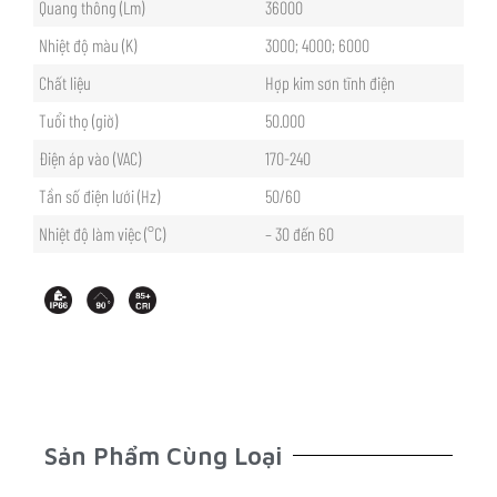
Quang thông (Lm)
36000
Nhiệt độ màu (K)
3000; 4000; 6000
Chất liệu
Hợp kim sơn tĩnh điện
Tuổi thọ (giờ)
50.000
Điện áp vào (VAC)
170-240
Tần số điện lưới (Hz)
50/60
Nhiệt độ làm việc (°C)
– 30 đến 60
Sản Phẩm Cùng Loại