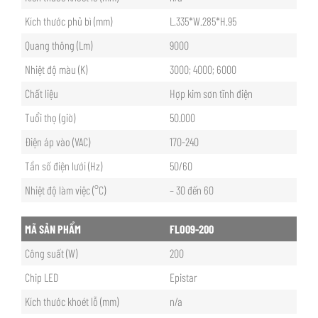
Kích thước phủ bì (mm)
L.335*W.285*H.95
Quang thông (Lm)
9000
Nhiệt độ màu (K)
3000; 4000; 6000
Chất liệu
Hợp kim sơn tĩnh điện
Tuổi thọ (giờ)
50.000
Điện áp vào (VAC)
170-240
Tần số điện lưới (Hz)
50/60
Nhiệt độ làm việc (°C)
– 30 đến 60
MÃ SẢN PHẨM
FLO09-200
Công suất (W)
200
Chip LED
Epistar
Kích thước khoét lỗ (mm)
n/a