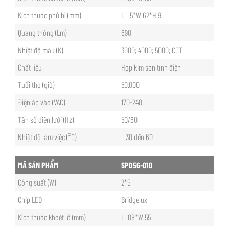
Kích thước phủ bì (mm)
L.115*W.62*H.91
Quang thông (Lm)
690
Nhiệt độ màu (K)
3000; 4000; 5000; CCT
Chất liệu
Hợp kim sơn tĩnh điện
Tuổi thọ (giờ)
50.000
Điện áp vào (VAC)
170-240
Tần số điện lưới (Hz)
50/60
Nhiệt độ làm việc (°C)
– 30 đến 60
MÃ SẢN PHẨM
SPD56-010
Công suất (W)
2*5
Chip LED
Bridgelux
Kích thước khoét lỗ (mm)
L.108*W.55