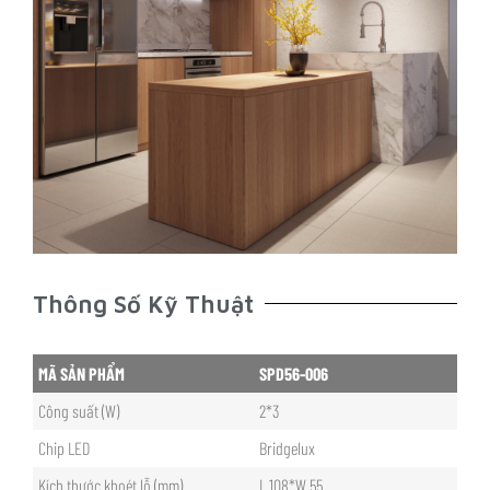
Thông Số Kỹ Thuật
MÃ SẢN PHẨM
SPD56-006
Công suất (W)
2*3
Chip LED
Bridgelux
Kích thước khoét lỗ (mm)
L.108*W.55