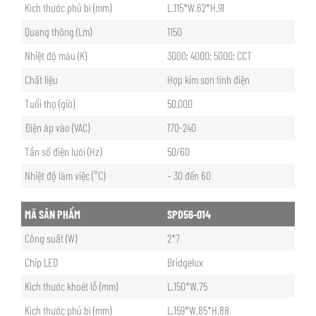
Kích thước phủ bì (mm)
L.115*W.62*H.91
Quang thông (Lm)
1150
Nhiệt độ màu (K)
3000; 4000; 5000; CCT
Chất liệu
Hợp kim sơn tĩnh điện
Tuổi thọ (giờ)
50.000
Điện áp vào (VAC)
170-240
Tần số điện lưới (Hz)
50/60
Nhiệt độ làm việc (°C)
– 30 đến 60
MÃ SẢN PHẨM
SPD56-014
Công suất (W)
2*7
Chip LED
Bridgelux
Kích thước khoét lỗ (mm)
L.150*W.75
Kích thước phủ bì (mm)
L.159*W.85*H.88