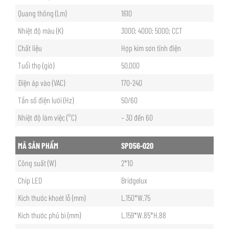
Quang thông (Lm)
1610
Nhiệt độ màu (K)
3000; 4000; 5000; CCT
Chất liệu
Hợp kim sơn tĩnh điện
Tuổi thọ (giờ)
50.000
Điện áp vào (VAC)
170-240
Tần số điện lưới (Hz)
50/60
Nhiệt độ làm việc (°C)
– 30 đến 60
MÃ SẢN PHẨM
SPD56-020
Công suất (W)
2*10
Chip LED
Bridgelux
Kích thước khoét lỗ (mm)
L.150*W.75
Kích thước phủ bì (mm)
L.159*W.85*H.88