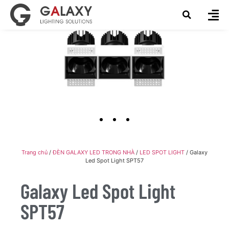
Trang chủ
/
ĐÈN GALAXY LED TRONG NHÀ
/
LED SPOT LIGHT
/ Galaxy
Led Spot Light SPT57
Galaxy Led Spot Light
SPT57