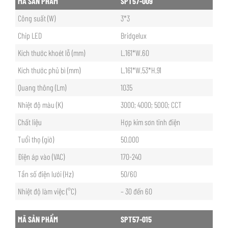
MÃ SẢN PHẨM
SPT57-009
Công suất (W)
3*3
Chip LED
Bridgelux
Kích thước khoét lỗ (mm)
L.161*W.60
Kích thước phủ bì (mm)
L.161*W.53*H.91
Quang thông (Lm)
1035
Nhiệt độ màu (K)
3000; 4000; 5000; CCT
Chất liệu
Hợp kim sơn tĩnh điện
Tuổi thọ (giờ)
50.000
Điện áp vào (VAC)
170-240
Tần số điện lưới (Hz)
50/60
Nhiệt độ làm việc (°C)
– 30 đến 60
MÃ SẢN PHẨM
SPT57-015