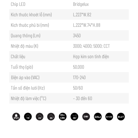
Chip LED
Bridgelux
Kích thước khoét lỗ (mm)
L.223*W.82
Kích thước phủ bì (mm)
L.222*W.74*H.88
Quang thông (Lm)
3450
Nhiệt độ màu (K)
3000; 4000; 5000; CCT
Chất liệu
Hợp kim sơn tĩnh điện
Tuổi thọ (giờ)
50.000
Điện áp vào (VAC)
170-240
Tần số điện lưới (Hz)
50/60
Nhiệt độ làm việc (°C)
– 30 đến 60