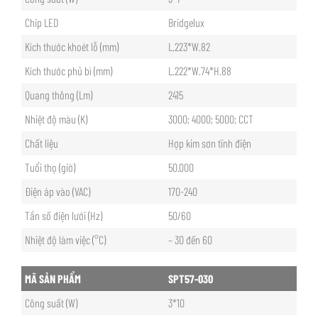
Chip LED
Bridgelux
Kích thước khoét lỗ (mm)
L.223*W.82
Kích thước phủ bì (mm)
L.222*W.74*H.88
Quang thông (Lm)
2415
Nhiệt độ màu (K)
3000; 4000; 5000; CCT
Chất liệu
Hợp kim sơn tĩnh điện
Tuổi thọ (giờ)
50.000
Điện áp vào (VAC)
170-240
Tần số điện lưới (Hz)
50/60
Nhiệt độ làm việc (°C)
– 30 đến 60
MÃ SẢN PHẨM
SPT57-030
Công suất (W)
3*10