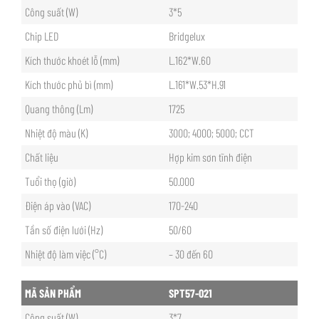
Công suất (W)
3*5
Chip LED
Bridgelux
Kích thước khoét lỗ (mm)
L.162*W.60
Kích thước phủ bì (mm)
L.161*W.53*H.91
Quang thông (Lm)
1725
Nhiệt độ màu (K)
3000; 4000; 5000; CCT
Chất liệu
Hợp kim sơn tĩnh điện
Tuổi thọ (giờ)
50.000
Điện áp vào (VAC)
170-240
Tần số điện lưới (Hz)
50/60
Nhiệt độ làm việc (°C)
– 30 đến 60
MÃ SẢN PHẨM
SPT57-021
Công suất (W)
3*7