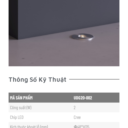
Thông Số Kỹ Thuật
MÃ SẢN PHẨM
UDG20-002
Công suất (W)
2
Chip LED
Cree
Kích thước khoét lỗ (mm)
Φ48*H115