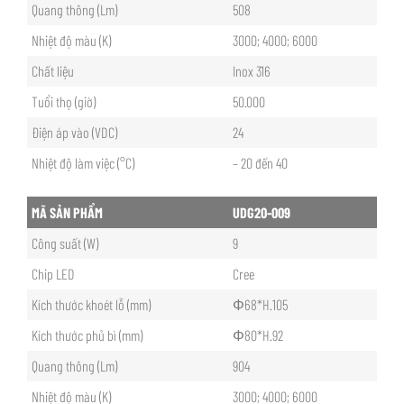
Quang thông (Lm)
508
Nhiệt độ màu (K)
3000; 4000; 6000
Chất liệu
Inox 316
Tuổi thọ (giờ)
50.000
Điện áp vào (VDC)
24
Nhiệt độ làm việc (°C)
– 20 đến 40
MÃ SẢN PHẨM
UDG20-009
Công suất (W)
9
Chip LED
Cree
Kích thước khoét lỗ (mm)
Φ68*H.105
Kích thước phủ bì (mm)
Φ80*H.92
Quang thông (Lm)
904
Nhiệt độ màu (K)
3000; 4000; 6000