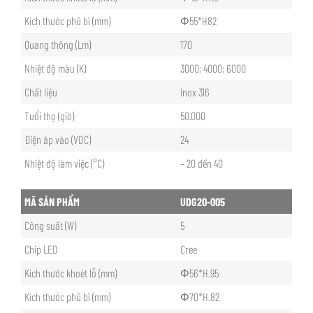
Kích thước phủ bì (mm)
Φ55*H82
Quang thông (Lm)
170
Nhiệt độ màu (K)
3000; 4000; 6000
Chất liệu
Inox 316
Tuổi thọ (giờ)
50.000
Điện áp vào (VDC)
24
Nhiệt độ làm việc (°C)
– 20 đến 40
MÃ SẢN PHẨM
UDG20-005
Công suất (W)
5
Chip LED
Cree
Kích thước khoét lỗ (mm)
Φ56*H.95
Kích thước phủ bì (mm)
Φ70*H.82