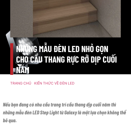
NHỮNG MẪU ĐÈN LED NHỎ GỌN
CHO CẦU THANG RỰC RỠ DỊP CUỐI
NĂM
TRANG CHỦ
/
KIẾN THỨC VỀ ĐÈN LED
/ NHỮNG MẪU ĐÈN LED
NHỎ GỌN CHO CẦU THANG RỰC RỠ DỊP CUỐI NĂM
Nếu bạn đang có nhu cầu trang trí cầu thang dịp cuối năm thì
những mẫu đèn LED Step Light từ Galaxy là một lựa chọn không thể
bỏ qua.