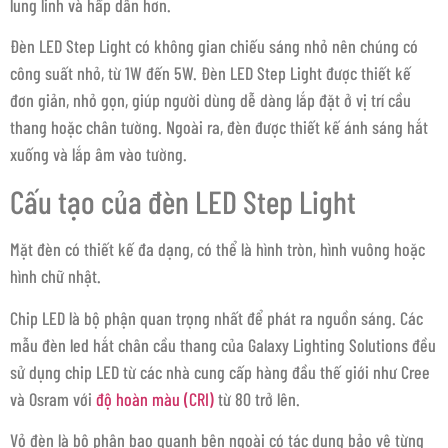
lung linh và hấp dẫn hơn.
Đèn LED Step Light có không gian chiếu sáng nhỏ nên chúng có
công suất nhỏ, từ 1W đến 5W. Đèn LED Step Light được thiết kế
đơn giản, nhỏ gọn, giúp người dùng dễ dàng lắp đặt ở vị trí cầu
thang hoặc chân tường. Ngoài ra, đèn được thiết kế ánh sáng hắt
xuống và lắp âm vào tường.
Cấu tạo của đèn LED Step Light
Mặt đèn có thiết kế đa dạng, có thể là hình tròn, hình vuông hoặc
hình chữ nhật.
Chip LED là bộ phận quan trọng nhất để phát ra nguồn sáng. Các
mẫu đèn led hắt chân cầu thang của Galaxy Lighting Solutions đều
sử dụng chip LED từ các nhà cung cấp hàng đầu thế giới như Cree
và Osram với
độ hoàn màu (CRI)
từ 80 trở lên.
Vỏ đèn là bộ phận bao quanh bên ngoài có tác dụng bảo vệ từng